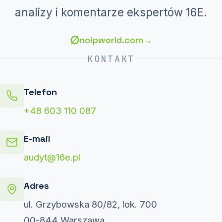
analizy i komentarze ekspertów 16E.
∅
noipworld.com
→
KONTAKT
Telefon
+48 603 110 087
E-mail
audyt@16e.pl
Adres
ul. Grzybowska 80/82, lok. 700
00-844 Warszawa